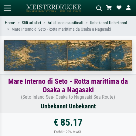
Home
Stili artistici
Artisti non classificati
Unbekannt Unbekannt
Mare Interno di Seto - Rotta marittima da Osaka a Nagasaki
Ricerca standard
Ricerca immagini AI
Cerca per artista, titolo o stile – es.
Descrivi la scena – es. prato verde,
Monet, Notte stellata,
astratto con molto rosso, dipinto a
Impressionismo, onda di Hokusai,
olio scuro, nudo in piedi vicino a un
nudo.
albero.
Mare Interno di Seto - Rotta marittima da
Osaka a Nagasaki
(Seto Inland Sea- Osaka to Nagasaki Sea Route)
Unbekannt Unbekannt
€ 85.17
Enthält 22% MwSt.