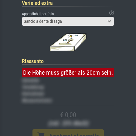
Varie ed extra
Appendiabiti per foto
Gancio a dente di sega
Riassunto
Die Höhe muss größer als 20cm sein.
Gemälde
Veredelung
Keilrahmen
Museumslizenz
€ 0,00
(inkl. 20% MwSt)