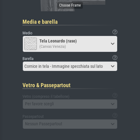
Media e barella
Medio
Tela Leonardo (raso)
(Canvas Venezia)
Barella
Cornice in tela - Immagine specchiata sul lato
Vetro & Passepartout
Vetro (compreso il tabellone)
Per favore scegli
Passepartout
Nessun Passepartout