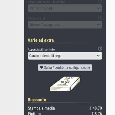
Vetro (compreso il tabellone)
Per favore scegli
Passepartout
Nessun Passepartout
Varie ed extra
Appendiabiti per foto
Gancio a dente di sega
Salva / confronta configurazione
Riassunto
Stampa e media
€ 48.70
Finitura
€ 8.76