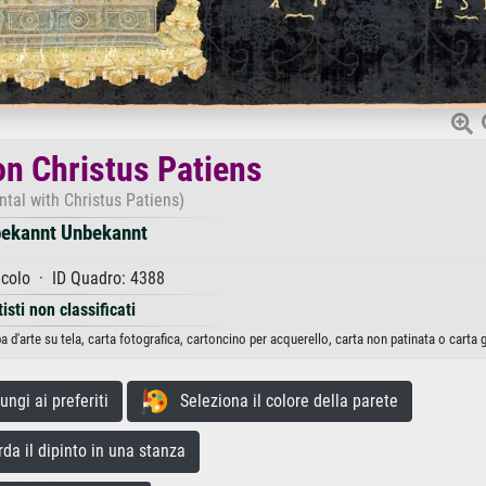
on Christus Patiens
ontal with Christus Patiens)
ekannt Unbekannt
ecolo · ID Quadro: 4388
tisti non classificati
d'arte su tela, carta fotografica, cartoncino per acquerello, carta non patinata o carta 
gi ai preferiti
Seleziona il colore della parete
a il dipinto in una stanza