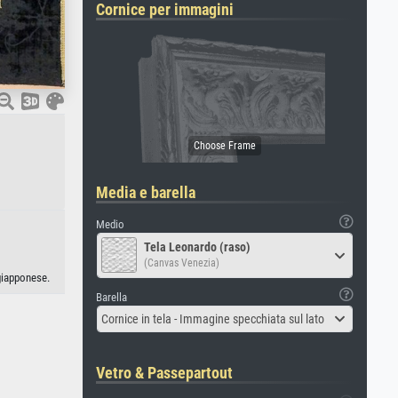
Cornice per immagini
Media e barella
Medio
Tela Leonardo (raso)
(Canvas Venezia)
giapponese.
Barella
Cornice in tela - Immagine specchiata sul lato
Vetro & Passepartout