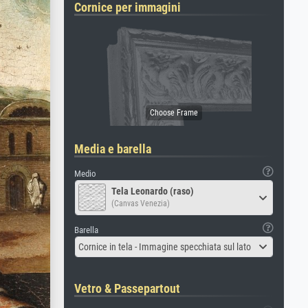
Cornice per immagini
Media e barella
Medio
Tela Leonardo (raso)
(Canvas Venezia)
Barella
Cornice in tela - Immagine specchiata sul lato
Vetro & Passepartout