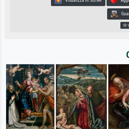
Visualizza in 3D/AR
Aggiun
Guard