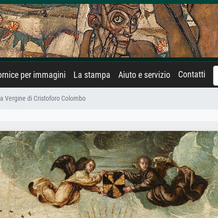
Contatti
rnice per immagini
La stampa
Aiuto e servizio
a Vergine di Cristoforo Colombo