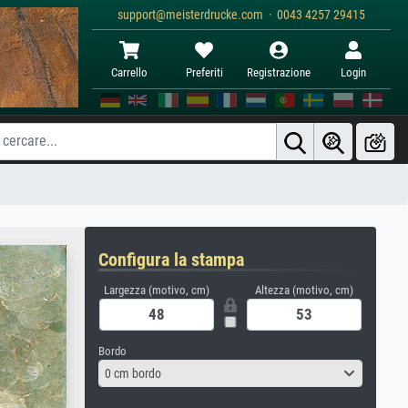
support@meisterdrucke.com · 0043 4257 29415
Carrello
Preferiti
Registrazione
Login
Configura la stampa
Largezza (motivo, cm)
Altezza (motivo, cm)
Bordo
0 cm bordo