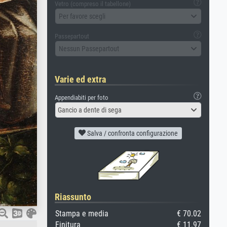
Vetro (compreso il tabellone)
Per favore scegli
Passepartout
Nessun Passepartout
Varie ed extra
Appendiabiti per foto
Gancio a dente di sega
Salva / confronta configurazione
Riassunto
Stampa e media
€ 70.02
Finitura
€ 11.97