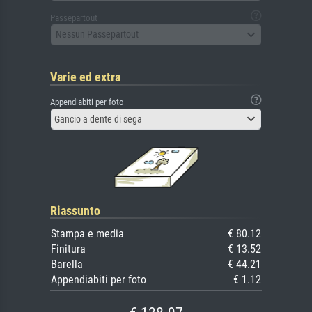
Passepartout
Nessun Passepartout
Varie ed extra
Appendiabiti per foto
Gancio a dente di sega
Riassunto
Stampa e media
€ 80.12
Finitura
€ 13.52
Barella
€ 44.21
Appendiabiti per foto
€ 1.12