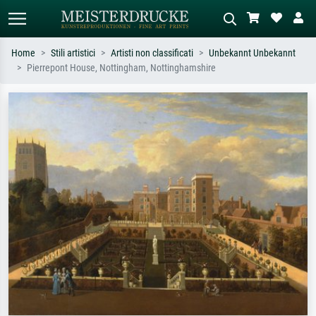
Home
Stili artistici
Artisti non classificati
Unbekannt Unbekannt
Pierrepont House, Nottingham, Nottinghamshire
Ricerca standard
Ricerca immagini AI
Cerca per artista, titolo o stile – es.
Descrivi la scena – es. prato verde,
Monet, Notte stellata,
astratto con molto rosso, dipinto a
Impressionismo, onda di Hokusai,
olio scuro, nudo in piedi vicino a un
nudo.
albero.