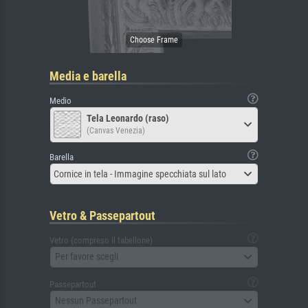
Media e barella
Medio
Tela Leonardo (raso)
(Canvas Venezia)
Barella
Cornice in tela - Immagine specchiata sul lato
Vetro & Passepartout
Vetro (compreso il tabellone)
Per favore scegli
Passepartout
Nessun Passepartout