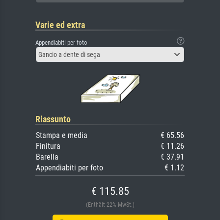
Varie ed extra
Appendiabiti per foto
Gancio a dente di sega
Riassunto
Stampa e media
€ 65.56
Finitura
€ 11.26
Barella
€ 37.91
Appendiabiti per foto
€ 1.12
€ 115.85
(Enthält 22% MwSt.)