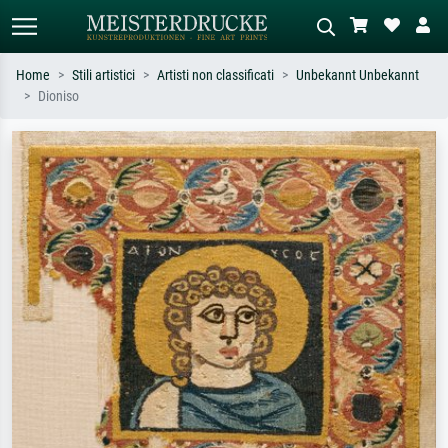
Home
Stili artistici
Artisti non classificati
Unbekannt Unbekannt
Dioniso
Ricerca standard
Ricerca immagini AI
Cerca per artista, titolo o stile – es.
Descrivi la scena – es. prato verde,
Monet, Notte stellata,
astratto con molto rosso, dipinto a
Impressionismo, onda di Hokusai,
olio scuro, nudo in piedi vicino a un
nudo.
albero.