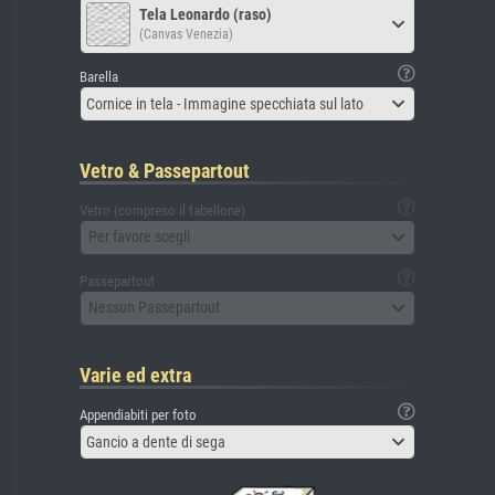
Tela Leonardo (raso)
(Canvas Venezia)
Barella
Cornice in tela - Immagine specchiata sul lato
Vetro & Passepartout
Vetro (compreso il tabellone)
Per favore scegli
Passepartout
Nessun Passepartout
Varie ed extra
Appendiabiti per foto
Gancio a dente di sega