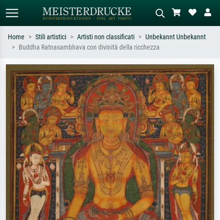
Home
Stili artistici
Artisti non classificati
Unbekannt Unbekannt
Buddha Ratnasambhava con divinità della ricchezza
Ricerca standard
Ricerca immagini AI
Cerca per artista, titolo o stile – es.
Descrivi la scena – es. prato verde,
Monet, Notte stellata,
astratto con molto rosso, dipinto a
Impressionismo, onda di Hokusai,
olio scuro, nudo in piedi vicino a un
nudo.
albero.