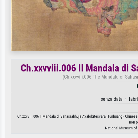
Ch.xxvviii.006 Il Mandala di
(Ch.xxvviii.006 The Mandala of Sahasr
senza data · fabri
Ch.xxvviii.006 Il Mandala di Sahasrabhuja Avalokitesvara, Tunhuang · Chinese 
non p
National Museum of I