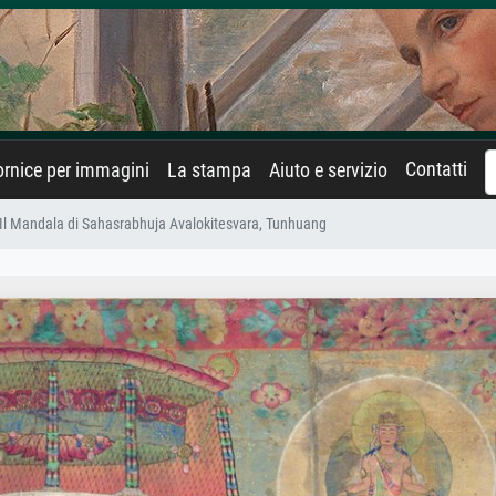
Contatti
rnice per immagini
La stampa
Aiuto e servizio
 Il Mandala di Sahasrabhuja Avalokitesvara, Tunhuang