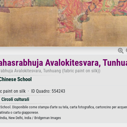
 Sahasrabhuja Avalokitesvara, Tunh
abhuja Avalokitesvara, Tunhuang (fabric paint on silk))
Chinese School
c paint on silk · ID Quadro: 554243
Circoli culturali
School. Disponibile come stampa d'arte su tela, carta fotografica, cartoncino per acquer
atinata o carta giapponese.
ndia, New Delhi, India / Bridgeman Images