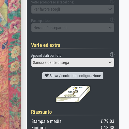
Vetro (compreso il tabellone)
Per favore scegli
Passepartout
Nessun Passepartout
Varie ed extra
Appendiabiti per foto
Gancio a dente di sega
Salva / confronta configurazione
Riassunto
Stampa e media
€ 79.03
Finitura
€ 13.38