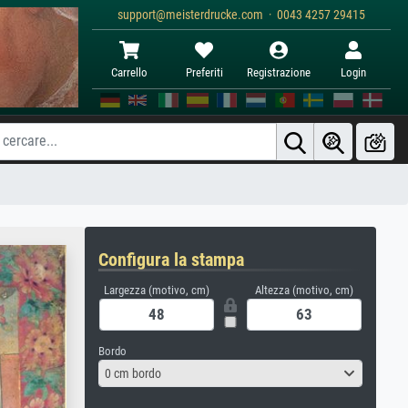
support@meisterdrucke.com · 0043 4257 29415
Carrello
Preferiti
Registrazione
Login
Configura la stampa
Largezza (motivo, cm)
Altezza (motivo, cm)
Bordo
0 cm bordo