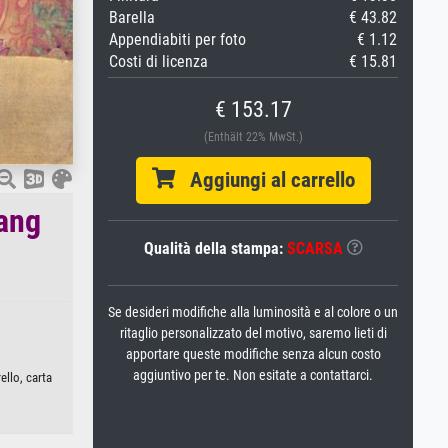
Barella
€ 43.82
Appendiabiti per foto
€ 1.12
Costi di licenza
€ 15.81
€ 153.17
(Enthält 22% MwSt.)
Aggiungi al carrello
uang
Qualità della stampa:
SCARSA
Se desideri modifiche alla luminosità e al colore o un
ritaglio personalizzato del motivo, saremo lieti di
apportare queste modifiche senza alcun costo
aggiuntivo per te. Non esitate a contattarci.
ello, carta