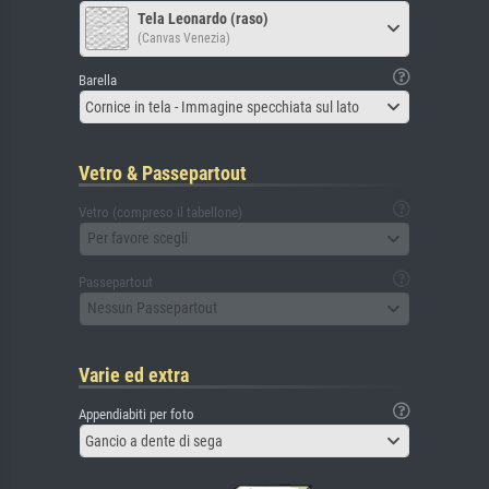
Tela Leonardo (raso)
(Canvas Venezia)
Barella
Cornice in tela - Immagine specchiata sul lato
Vetro & Passepartout
Vetro (compreso il tabellone)
Per favore scegli
Passepartout
Nessun Passepartout
Varie ed extra
Appendiabiti per foto
Gancio a dente di sega