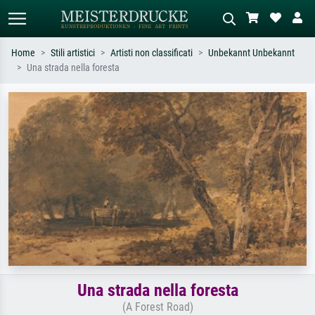
Home
Stili artistici
Artisti non classificati
Unbekannt Unbekannt
Una strada nella foresta
Ricerca standard
Ricerca immagini AI
Cerca per artista, titolo o stile – es.
Descrivi la scena – es. prato verde,
Monet, Notte stellata,
astratto con molto rosso, dipinto a
Impressionismo, onda di Hokusai,
olio scuro, nudo in piedi vicino a un
nudo.
albero.
Una strada nella foresta
(A Forest Road)