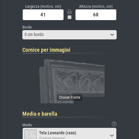
Largezza (motivo, cm)
Altezza (motivo, cm)
Bordo
0 cm bordo
Cornice per immagini
Media e barella
Medio
Tela Leonardo (raso)
(Canvas Venezia)