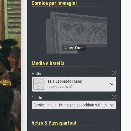
Cornice per immagini
Media e barella
Medio
Tela Leonardo (raso)
(Canvas Venezia)
Barella
Cornice in tela - Immagine specchiata sul lato
Vetro & Passepartout