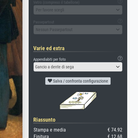
Vetro (compreso il tabellone)
Per favore scegli
Passepartout
Nessun Passepartout
Varie ed extra
Appendiabiti per foto
Gancio a dente di sega
Salva / confronta configurazione
Riassunto
Stampa e media
€ 74.92
Finitura
€ 12.68