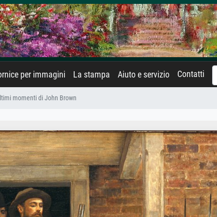
Contatti
rnice per immagini
La stampa
Aiuto e servizio
ultimi momenti di John Brown