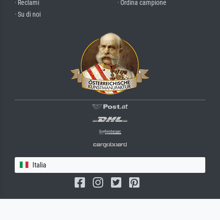
· Reclami
· Ordina campione
· Su di noi
Italia
(c) 2026 meisterdrucke.it