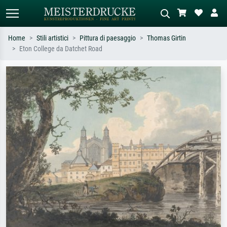
Home
Stili artistici
Pittura di paesaggio
Thomas Girtin
Eton College da Datchet Road
Ricerca standard
Ricerca immagini AI
Cerca per artista, titolo o stile – es.
Descrivi la scena – es. prato verde,
Monet, Notte stellata,
astratto con molto rosso, dipinto a
Impressionismo, onda di Hokusai,
olio scuro, nudo in piedi vicino a un
nudo.
albero.