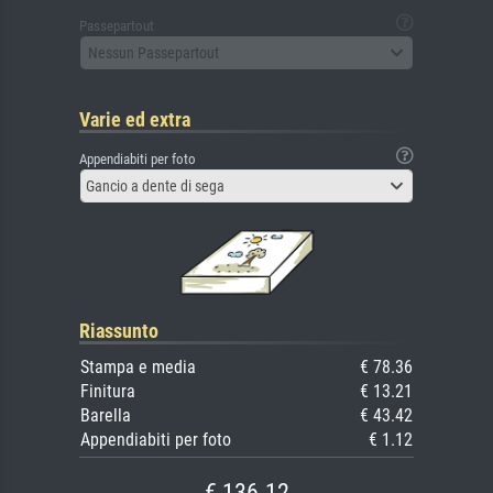
Passepartout
Nessun Passepartout
Varie ed extra
Appendiabiti per foto
Gancio a dente di sega
Riassunto
Stampa e media
€ 78.36
Finitura
€ 13.21
Barella
€ 43.42
Appendiabiti per foto
€ 1.12
€ 136.12