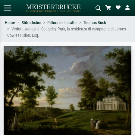
Home
Stili artistici
Pittura del ritratto
Thomas Birch
Veduta sud-est di Sedgeley Park, la residenza di campagna di James
Ricerca standard
Ricerca immagini AI
Cowles Fisher, Esq.
Cerca per artista, titolo o stile – es.
Descrivi la scena – es. prato verde,
Monet, Notte stellata,
astratto con molto rosso, dipinto a
Impressionismo, onda di Hokusai,
olio scuro, nudo in piedi vicino a un
nudo.
albero.