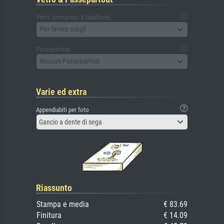
Vetro (compreso il tabellone)
Per favore scegli
Passepartout
Nessun Passepartout
Varie ed extra
Appendiabiti per foto
Gancio a dente di sega
Riassunto
Stampa e media
€ 83.69
Finitura
€ 14.09