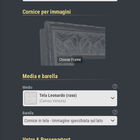
Cornice per immagini
Media e barella
Medio
Tela Leonardo (raso)
(Canvas Venezia)
Barella
Cornice in tela - Immagine specchiata sul lato
Vetro & Passepartout