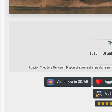
Th
1816 · Öl au
Il bacio · Theodore Gericault. Disponibile come stampa d'arte su t
Visualizza in 3D/AR
Aggiun
Guard