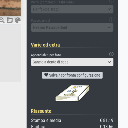
Vetro (compreso il tabellone)
Per favore scegli
Passepartout
Nessun Passepartout
Varie ed extra
Appendiabiti per foto
Gancio a dente di sega
Salva / confronta configurazione
Riassunto
Stampa e media
€ 81.19
Finitura
€ 13.66