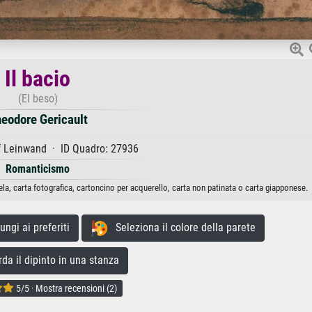
Il bacio
(El beso)
eodore Gericault
f Leinwand · ID Quadro: 27936
Romanticismo
ela, carta fotografica, cartoncino per acquerello, carta non patinata o carta giapponese.
gi ai preferiti
Seleziona il colore della parete
a il dipinto in una stanza
5/5 · Mostra recensioni (2)