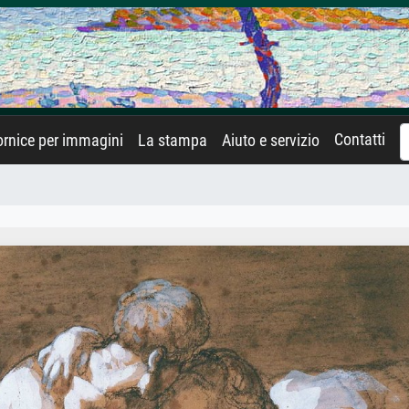
Contatti
rnice per immagini
La stampa
Aiuto e servizio