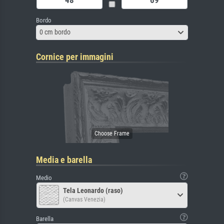
Bordo
0 cm bordo
Cornice per immagini
Media e barella
Medio
Tela Leonardo (raso)
(Canvas Venezia)
Barella