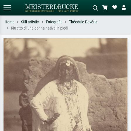
Home
Stili artistici
Fotografia
Théodule Devéria
Ritratto di una donna nativa in piedi
Ricerca standard
Ricerca immagini AI
Cerca per artista, titolo o stile – es.
Descrivi la scena – es. prato verde,
Monet, Notte stellata,
astratto con molto rosso, dipinto a
Impressionismo, onda di Hokusai,
olio scuro, nudo in piedi vicino a un
nudo.
albero.