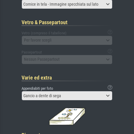
Cornice in tela - Immagine specchiata sul lato
Vetro & Passepartout
Vetro (compreso il tabellone)
Per favore scegli
Passepartout
Nessun Passepartout
Varie ed extra
Appendiabiti per foto
Gancio a dente di sega