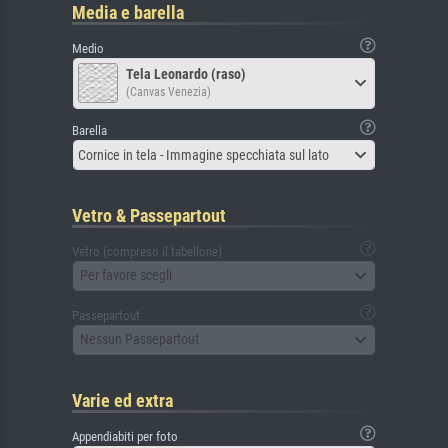
Media e barella
Medio
Tela Leonardo (raso)
(Canvas Venezia)
Barella
Cornice in tela - Immagine specchiata sul lato
Vetro & Passepartout
Vetro (compreso il tabellone)
Per favore scegli
Passepartout
Nessun Passepartout
Varie ed extra
Appendiabiti per foto