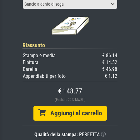
Gancio a dente di sega
Riassunto
Stampa e media
€ 86.14
Finitura
€ 14.52
Barella
€ 46.98
Appendiabiti per foto
€ 1.12
€ 148.77
(Enthält 22% MwSt.)
Aggiungi al carrello
Qualità della stampa:
PERFETTA