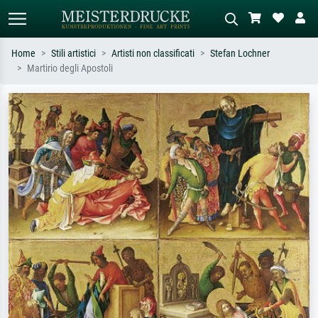
Home
Stili artistici
Artisti non classificati
Stefan Lochner
Martirio degli Apostoli
Ricerca standard
Ricerca immagini AI
Cerca per artista, titolo o stile – es.
Descrivi la scena – es. prato verde,
Monet, Notte stellata,
astratto con molto rosso, dipinto a
Impressionismo, onda di Hokusai,
olio scuro, nudo in piedi vicino a un
nudo.
albero.