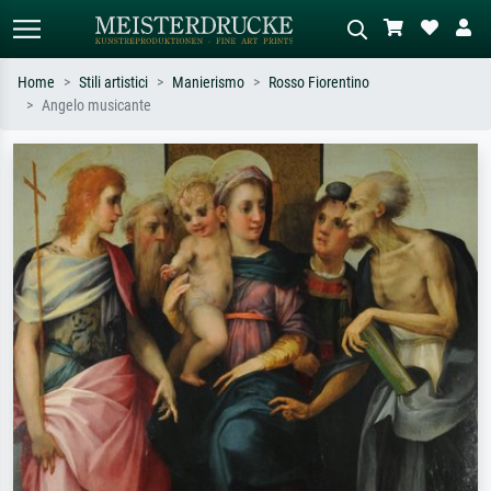
Home
Stili artistici
Manierismo
Rosso Fiorentino
Angelo musicante
Ricerca standard
Ricerca immagini AI
Cerca per artista, titolo o stile – es.
Descrivi la scena – es. prato verde,
Monet, Notte stellata,
astratto con molto rosso, dipinto a
Impressionismo, onda di Hokusai,
olio scuro, nudo in piedi vicino a un
nudo.
albero.