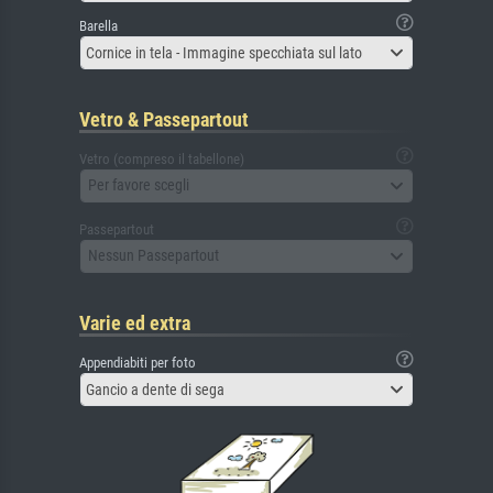
Barella
Cornice in tela - Immagine specchiata sul lato
Vetro & Passepartout
Vetro (compreso il tabellone)
Per favore scegli
Passepartout
Nessun Passepartout
Varie ed extra
Appendiabiti per foto
Gancio a dente di sega