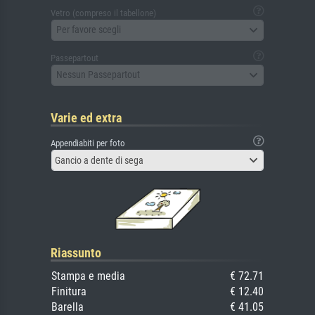
Vetro (compreso il tabellone)
Per favore scegli
Passepartout
Nessun Passepartout
Varie ed extra
Appendiabiti per foto
Gancio a dente di sega
Riassunto
Stampa e media
€ 72.71
Finitura
€ 12.40
Barella
€ 41.05