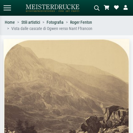
Home
Stili artistici
Fotografia
Roger Fenton
Vista dalle cascate di Ogwen verso Nant Ffrancon
Ricerca standard
Ricerca immagini AI
Cerca per artista, titolo o stile – es.
Descrivi la scena – es. prato verde,
Monet, Notte stellata,
astratto con molto rosso, dipinto a
Impressionismo, onda di Hokusai,
olio scuro, nudo in piedi vicino a un
nudo.
albero.