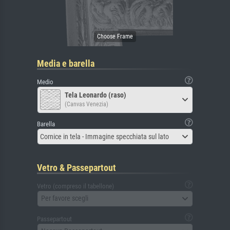
Media e barella
Medio
Tela Leonardo (raso)
(Canvas Venezia)
Barella
Cornice in tela - Immagine specchiata sul lato
Vetro & Passepartout
Vetro (compreso il tabellone)
Per favore scegli
Passepartout