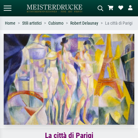
Home
Stili artistici
Cubismo
Robert Delaunay
La città di Parigi
Ricerca standard
Ricerca immagini AI
Cerca per artista, titolo o stile – es.
Descrivi la scena – es. prato verde,
Monet, Notte stellata,
astratto con molto rosso, dipinto a
Impressionismo, onda di Hokusai,
olio scuro, nudo in piedi vicino a un
nudo.
albero.
La città di Parigi