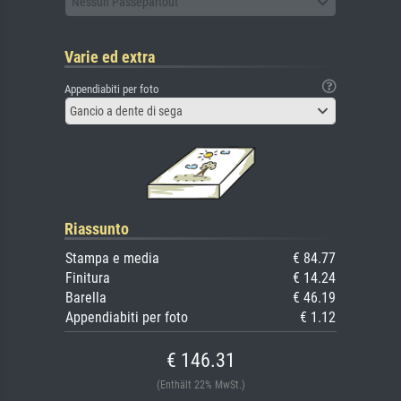
Nessun Passepartout
Varie ed extra
Appendiabiti per foto
Gancio a dente di sega
Riassunto
Stampa e media
€ 84.77
Finitura
€ 14.24
Barella
€ 46.19
Appendiabiti per foto
€ 1.12
€ 146.31
(Enthält 22% MwSt.)