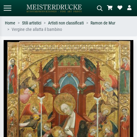
Home
Stili artistici
Artisti non classificati
Ramon de Mur
Vergine che allatta il bambino
Ricerca standard
Ricerca immagini AI
Cerca per artista, titolo o stile – es.
Descrivi la scena – es. prato verde,
Monet, Notte stellata,
astratto con molto rosso, dipinto a
Impressionismo, onda di Hokusai,
olio scuro, nudo in piedi vicino a un
nudo.
albero.