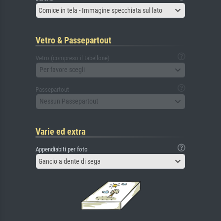
Cornice in tela - Immagine specchiata sul lato
Vetro & Passepartout
Vetro (compreso il tabellone)
Per favore scegli
Passepartout
Nessun Passepartout
Varie ed extra
Appendiabiti per foto
Gancio a dente di sega