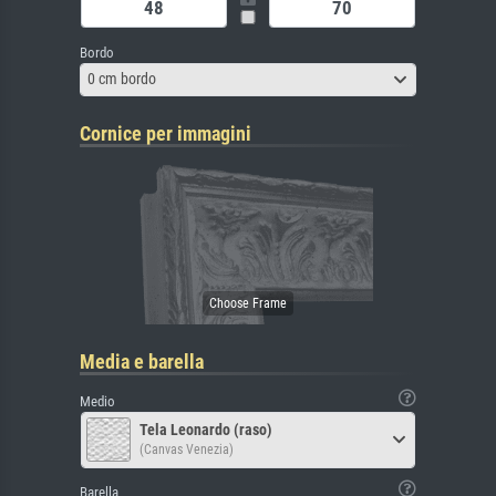
Bordo
0 cm bordo
Cornice per immagini
Media e barella
Medio
Tela Leonardo (raso)
(Canvas Venezia)
Barella