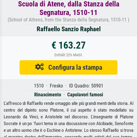
Scuola di Atene, dalla Stanza della
Segnatura, 1510-11
(School of Athens, from the Stanza della Segnatura, 1510-11 )
Raffaello Sanzio Raphael
€ 163.27
Enthält 22% MwSt.
Configura la stampa
1510 · Fresko · ID Quadro: 50901
Rinascimento
·
Capolavori famosi
L'affresco di Raffaello rende omaggio alle più grandi menti della storia. Al
centro del dipinto sono Platone, il cui aspetto è stato modellato su
Leonardo da Vinci, e Aristotele nel discorso. L'insegnante di Platone
Socrate è un po 'fuori tema in una discussione con Alcibiade, Senofonte
e un altro uomo che è o Eschine o Antistene. Lo stesso Raffaello si trova
al margine destro dell'immagine, onorando molti artisti del suo tempo,