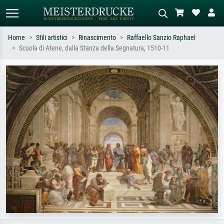
Home
Stili artistici
Rinascimento
Raffaello Sanzio Raphael
Scuola di Atene, dalla Stanza della Segnatura, 1510-11
Ricerca standard
Ricerca immagini AI
Cerca per artista, titolo o stile – es.
Descrivi la scena – es. prato verde,
Monet, Notte stellata,
astratto con molto rosso, dipinto a
Impressionismo, onda di Hokusai,
olio scuro, nudo in piedi vicino a un
nudo.
albero.