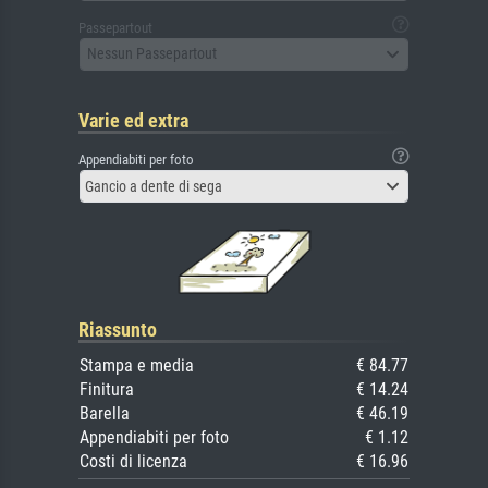
Passepartout
Nessun Passepartout
Varie ed extra
Appendiabiti per foto
Gancio a dente di sega
Riassunto
Stampa e media
€ 84.77
Finitura
€ 14.24
Barella
€ 46.19
Appendiabiti per foto
€ 1.12
Costi di licenza
€ 16.96