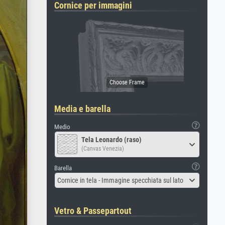
Cornice per immagini
Media e barella
Medio
Tela Leonardo (raso)
(Canvas Venezia)
Barella
Cornice in tela - Immagine specchiata sul lato
Vetro & Passepartout