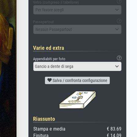
Vetro (compreso il tabellone)
Per favore scegli
Passepartout
Nessun Passepartout
Varie ed extra
Appendiabiti per foto
Gancio a dente di sega
Salva / confronta configurazione
Riassunto
Stampa e media
€ 83.69
Finitura
€ 14.09