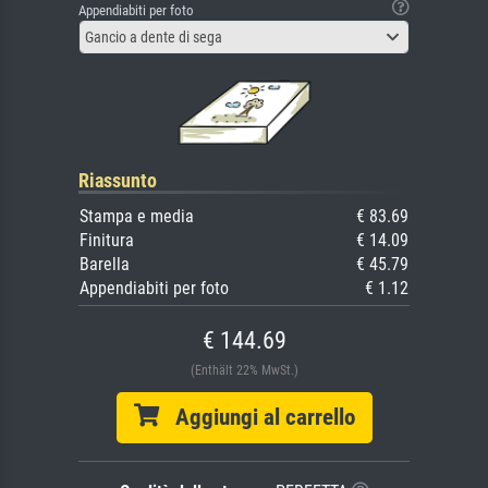
Appendiabiti per foto
Gancio a dente di sega
Riassunto
Stampa e media
€ 83.69
Finitura
€ 14.09
Barella
€ 45.79
Appendiabiti per foto
€ 1.12
€ 144.69
(Enthält 22% MwSt.)
Aggiungi al carrello