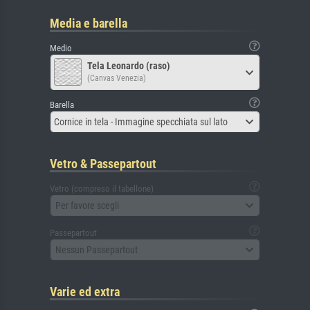
Media e barella
Medio
Tela Leonardo (raso)
(Canvas Venezia)
Barella
Cornice in tela - Immagine specchiata sul lato
Vetro & Passepartout
Vetro (compreso il tabellone)
Per favore scegli
Passepartout
Nessun Passepartout
Varie ed extra