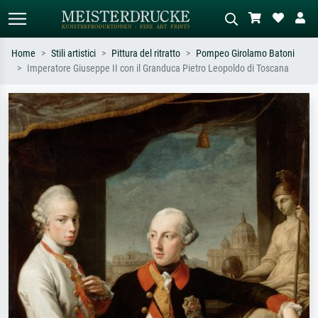
Home
Stili artistici
Pittura del ritratto
Pompeo Girolamo Batoni
Imperatore Giuseppe II con il Granduca Pietro Leopoldo di Toscana
Ricerca standard
Ricerca immagini AI
Cerca per artista, titolo o stile – es.
Descrivi la scena – es. prato verde,
Monet, Notte stellata,
astratto con molto rosso, dipinto a
Impressionismo, onda di Hokusai,
olio scuro, nudo in piedi vicino a un
nudo.
albero.