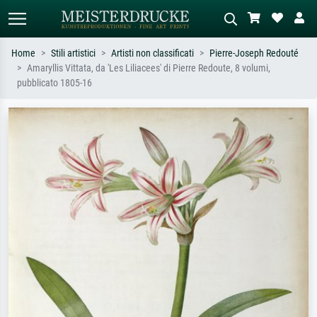
Home
Stili artistici
Artisti non classificati
Pierre-Joseph Redouté
Amaryllis Vittata, da 'Les Liliacees' di Pierre Redoute, 8 volumi,
Ricerca standard
Ricerca immagini AI
pubblicato 1805-16
Cerca per artista, titolo o stile – es.
Descrivi la scena – es. prato verde,
Monet, Notte stellata,
astratto con molto rosso, dipinto a
Impressionismo, onda di Hokusai,
olio scuro, nudo in piedi vicino a un
nudo.
albero.