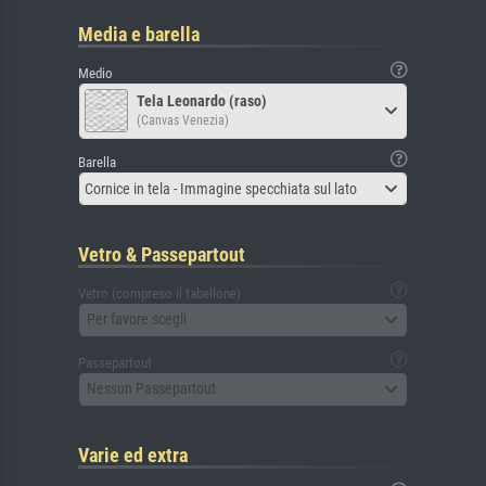
Media e barella
Medio
Tela Leonardo (raso)
(Canvas Venezia)
Barella
Cornice in tela - Immagine specchiata sul lato
Vetro & Passepartout
Vetro (compreso il tabellone)
Per favore scegli
Passepartout
Nessun Passepartout
Varie ed extra