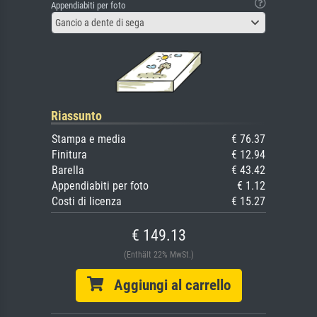
Appendiabiti per foto
Gancio a dente di sega
Riassunto
Stampa e media
€ 76.37
Finitura
€ 12.94
Barella
€ 43.42
Appendiabiti per foto
€ 1.12
Costi di licenza
€ 15.27
€ 149.13
(Enthält 22% MwSt.)
Aggiungi al carrello