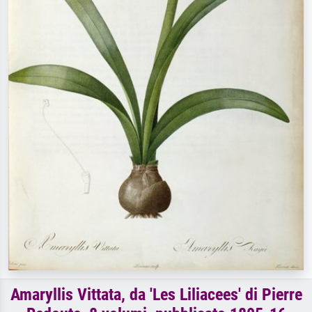
Amaryllis Vittata, da 'Les Liliacees' di Pierre