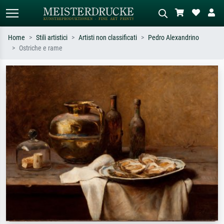
Home
Stili artistici
Artisti non classificati
Pedro Alexandrino
Ostriche e rame
Ricerca standard
Ricerca immagini AI
Cerca per artista, titolo o stile – es.
Descrivi la scena – es. prato verde,
Monet, Notte stellata,
astratto con molto rosso, dipinto a
Impressionismo, onda di Hokusai,
olio scuro, nudo in piedi vicino a un
nudo.
albero.