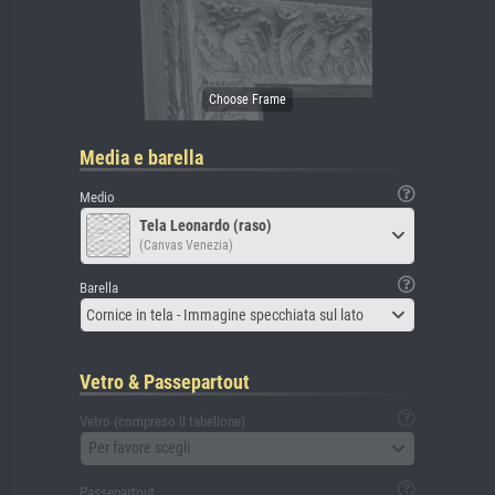
Media e barella
Medio
Tela Leonardo (raso)
(Canvas Venezia)
Barella
Cornice in tela - Immagine specchiata sul lato
Vetro & Passepartout
Vetro (compreso il tabellone)
Per favore scegli
Passepartout