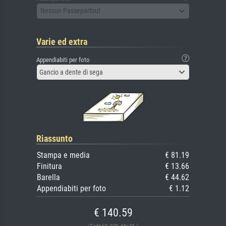
Nessun Passepartout
Varie ed extra
Appendiabiti per foto
Gancio a dente di sega
Riassunto
Stampa e media
€ 81.19
Finitura
€ 13.66
Barella
€ 44.62
Appendiabiti per foto
€ 1.12
€ 140.59