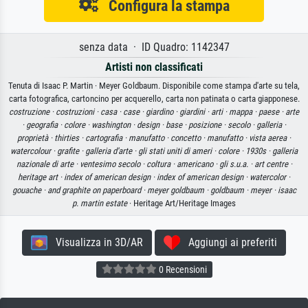
Configura la stampa
senza data · ID Quadro: 1142347
Artisti non classificati
Tenuta di Isaac P. Martin · Meyer Goldbaum. Disponibile come stampa d'arte su tela,
carta fotografica, cartoncino per acquerello, carta non patinata o carta giapponese.
costruzione ·
costruzioni ·
casa ·
case ·
giardino ·
giardini ·
arti ·
mappa ·
paese ·
arte
·
geografia ·
colore ·
washington ·
design ·
base ·
posizione ·
secolo ·
galleria ·
proprietà ·
thirties ·
cartografia ·
manufatto ·
concetto ·
manufatto ·
vista aerea ·
watercolour ·
grafite ·
galleria d'arte ·
gli stati uniti di ameri ·
colore ·
1930s ·
galleria
nazionale di arte ·
ventesimo secolo ·
coltura ·
americano ·
gli s.u.a. ·
art centre ·
heritage art ·
index of american design ·
index of american design ·
watercolor ·
gouache ·
and graphite on paperboard ·
meyer goldbaum ·
goldbaum ·
meyer ·
isaac
p. martin estate
· Heritage Art/Heritage Images
Visualizza in 3D/AR
Aggiungi ai preferiti
0 Recensioni