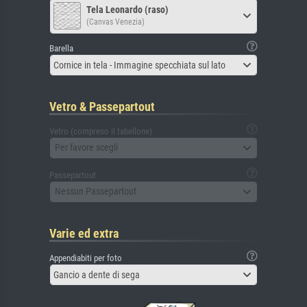
Tela Leonardo (raso)
(Canvas Venezia)
Barella
Cornice in tela - Immagine specchiata sul lato
Vetro & Passepartout
Vetro (compreso il tabellone)
Per favore scegli
Passepartout
Nessun Passepartout
Varie ed extra
Appendiabiti per foto
Gancio a dente di sega