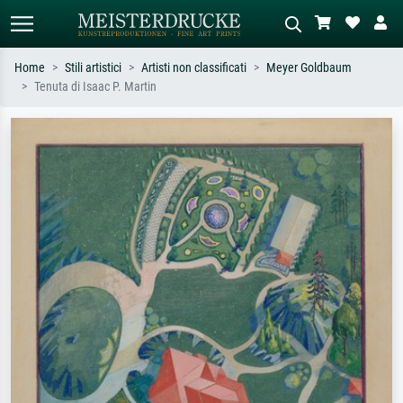
Home
Stili artistici
Artisti non classificati
Meyer Goldbaum
Tenuta di Isaac P. Martin
Ricerca standard
Ricerca immagini AI
Cerca per artista, titolo o stile – es.
Descrivi la scena – es. prato verde,
Monet, Notte stellata,
astratto con molto rosso, dipinto a
Impressionismo, onda di Hokusai,
olio scuro, nudo in piedi vicino a un
nudo.
albero.