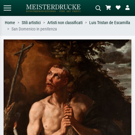
Home
Stili artistici
Artisti non classificati
Luis Tristan de Escamilla
San Domenico in penitenza
Ricerca standard
Ricerca immagini AI
Cerca per artista, titolo o stile – es.
Descrivi la scena – es. prato verde,
Monet, Notte stellata,
astratto con molto rosso, dipinto a
Impressionismo, onda di Hokusai,
olio scuro, nudo in piedi vicino a un
nudo.
albero.