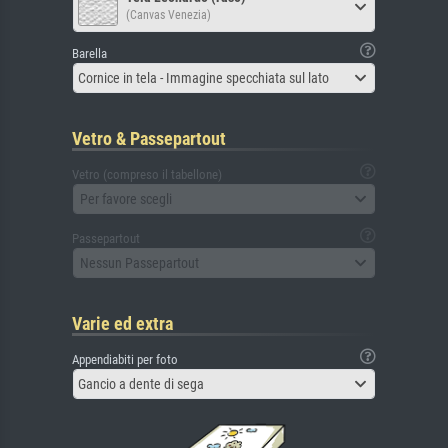
(Canvas Venezia)
Barella
Cornice in tela - Immagine specchiata sul lato
Vetro & Passepartout
Vetro (compreso il tabellone)
Per favore scegli
Passepartout
Nessun Passepartout
Varie ed extra
Appendiabiti per foto
Gancio a dente di sega