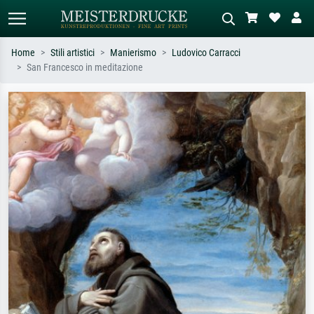
Home
Stili artistici
Manierismo
Ludovico Carracci
San Francesco in meditazione
Ricerca standard
Ricerca immagini AI
Cerca per artista, titolo o stile – es.
Descrivi la scena – es. prato verde,
Monet, Notte stellata,
astratto con molto rosso, dipinto a
Impressionismo, onda di Hokusai,
olio scuro, nudo in piedi vicino a un
nudo.
albero.