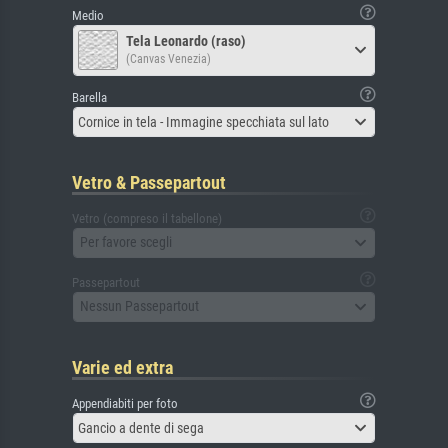
Medio
Tela Leonardo (raso)
(Canvas Venezia)
Barella
Cornice in tela - Immagine specchiata sul lato
Vetro & Passepartout
Vetro (compreso il tabellone)
Per favore scegli
Passepartout
Nessun Passepartout
Varie ed extra
Appendiabiti per foto
Gancio a dente di sega