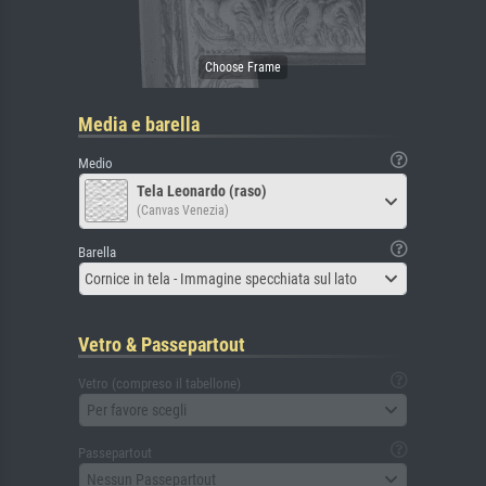
Media e barella
Medio
Tela Leonardo (raso)
(Canvas Venezia)
Barella
Cornice in tela - Immagine specchiata sul lato
Vetro & Passepartout
Vetro (compreso il tabellone)
Per favore scegli
Passepartout
Nessun Passepartout