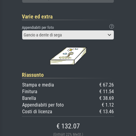
Varie ed extra
Appendiabiti per foto
Gancio a dente di sega
Riassunto
Stampa e media
€ 67.26
Finitura
€ 11.54
Barella
€ 38.69
Appendiabiti per foto
€ 1.12
Costi di licenza
€ 13.46
€ 132.07
(Enthält 22% MwSt.)