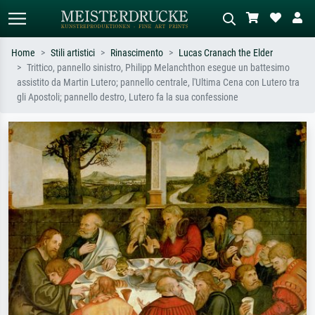
Home
Stili artistici
Rinascimento
Lucas Cranach the Elder
Trittico, pannello sinistro, Philipp Melanchthon esegue un battesimo
Ricerca standard
Ricerca immagini AI
assistito da Martin Lutero; pannello centrale, l'Ultima Cena con Lutero tra
gli Apostoli; pannello destro, Lutero fa la sua confessione
Cerca per artista, titolo o stile – es.
Descrivi la scena – es. prato verde,
Monet, Notte stellata,
astratto con molto rosso, dipinto a
Impressionismo, onda di Hokusai,
olio scuro, nudo in piedi vicino a un
nudo.
albero.