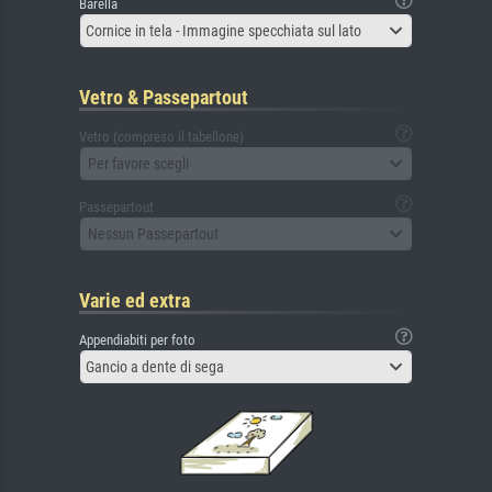
Barella
Cornice in tela - Immagine specchiata sul lato
Vetro & Passepartout
Vetro (compreso il tabellone)
Per favore scegli
Passepartout
Nessun Passepartout
Varie ed extra
Appendiabiti per foto
Gancio a dente di sega