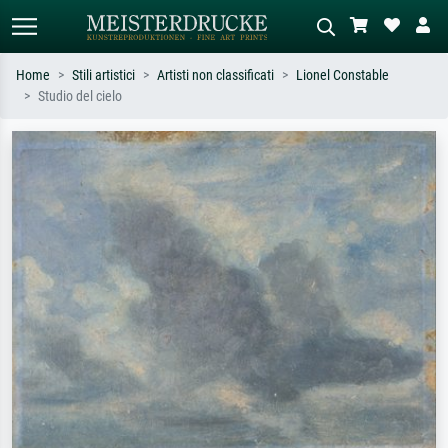
Home
Stili artistici
Artisti non classificati
Lionel Constable
Studio del cielo
Ricerca standard
Ricerca immagini AI
Cerca per artista, titolo o stile – es.
Descrivi la scena – es. prato verde,
Monet, Notte stellata,
astratto con molto rosso, dipinto a
Impressionismo, onda di Hokusai,
olio scuro, nudo in piedi vicino a un
nudo.
albero.