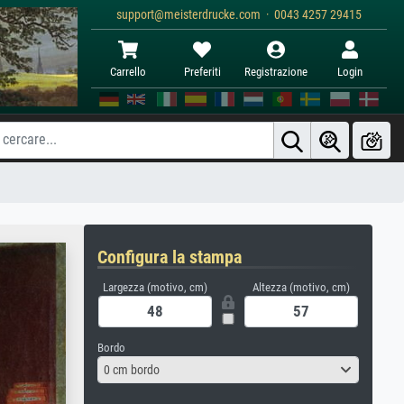
support@meisterdrucke.com · 0043 4257 29415
Carrello
Preferiti
Registrazione
Login
Configura la stampa
Largezza (motivo, cm)
Altezza (motivo, cm)
Bordo
0 cm bordo