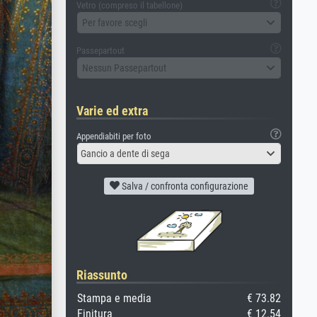
Vetro (compreso il tabellone)
Per favore scegli
Passepartout
Nessun Passepartout
Varie ed extra
Appendiabiti per foto
Gancio a dente di sega
Salva / confronta configurazione
Riassunto
Stampa e media
€ 73.82
Finitura
€ 12.54