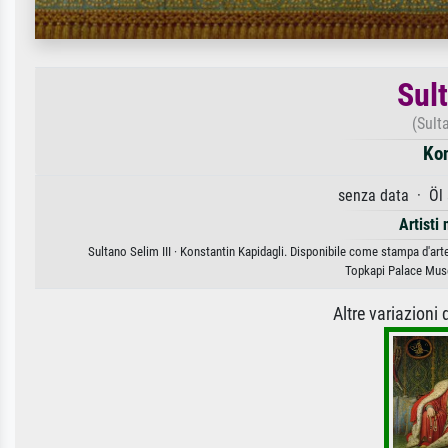
Sult
(Sulta
Kon
senza data · Öl
Artisti 
Sultano Selim III · Konstantin Kapidagli. Disponibile come stampa d'arte
Topkapi Palace Muse
Altre variazioni