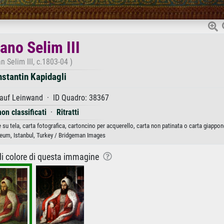
ano Selim III
n Selim III, c.1803-04 )
stantin Kapidagli
 auf Leinwand · ID Quadro: 38367
non classificati
·
Ritratti
 su tela, carta fotografica, cartoncino per acquerello, carta non patinata o carta giappo
um, Istanbul, Turkey / Bridgeman Images
 di colore di questa immagine