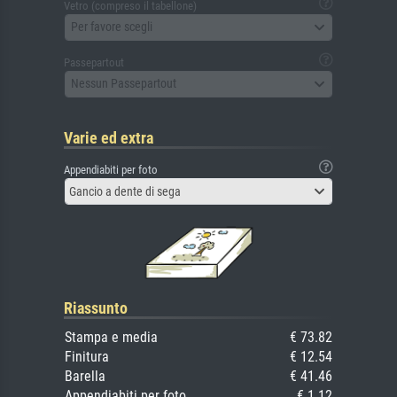
Vetro (compreso il tabellone)
Per favore scegli
Passepartout
Nessun Passepartout
Varie ed extra
Appendiabiti per foto
Gancio a dente di sega
Riassunto
Stampa e media
€ 73.82
Finitura
€ 12.54
Barella
€ 41.46
Appendiabiti per foto
€ 1.12