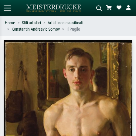
Home
Stili artistici
Artisti non classificati
Konstantin Andreevic Somov
Il Pugile
Ricerca standard
Ricerca immagini AI
Cerca per artista, titolo o stile – es.
Descrivi la scena – es. prato verde,
Monet, Notte stellata,
astratto con molto rosso, dipinto a
Impressionismo, onda di Hokusai,
olio scuro, nudo in piedi vicino a un
nudo.
albero.