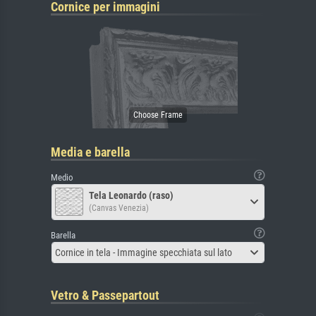
Cornice per immagini
Media e barella
Medio
Tela Leonardo (raso)
(Canvas Venezia)
Barella
Cornice in tela - Immagine specchiata sul lato
Vetro & Passepartout