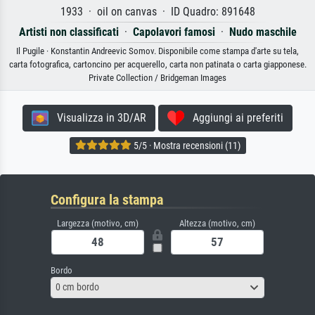
1933 · oil on canvas · ID Quadro: 891648
Artisti non classificati
·
Capolavori famosi
·
Nudo maschile
Il Pugile · Konstantin Andreevic Somov. Disponibile come stampa d'arte su tela,
carta fotografica, cartoncino per acquerello, carta non patinata o carta giapponese.
Private Collection / Bridgeman Images
Visualizza in 3D/AR
Aggiungi ai preferiti
5/5 · Mostra recensioni (11)
Configura la stampa
Largezza (motivo, cm)
Altezza (motivo, cm)
Bordo
0 cm bordo