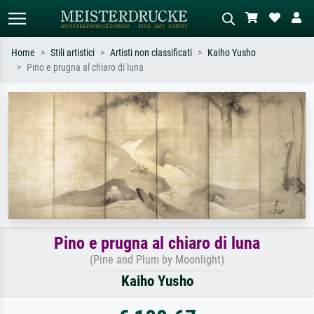
Home
Stili artistici
Artisti non classificati
Kaiho Yusho
Pino e prugna al chiaro di luna
Ricerca standard
Ricerca immagini AI
Cerca per artista, titolo o stile – es.
Descrivi la scena – es. prato verde,
Monet, Notte stellata,
astratto con molto rosso, dipinto a
Impressionismo, onda di Hokusai,
olio scuro, nudo in piedi vicino a un
nudo.
albero.
Pino e prugna al chiaro di luna
(Pine and Plum by Moonlight)
Kaiho Yusho