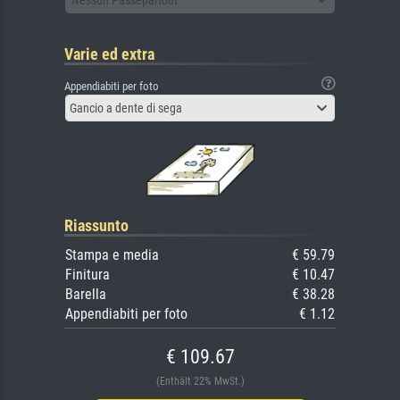
Varie ed extra
Appendiabiti per foto
Gancio a dente di sega
Riassunto
Stampa e media
€ 59.79
Finitura
€ 10.47
Barella
€ 38.28
Appendiabiti per foto
€ 1.12
€ 109.67
(Enthält 22% MwSt.)