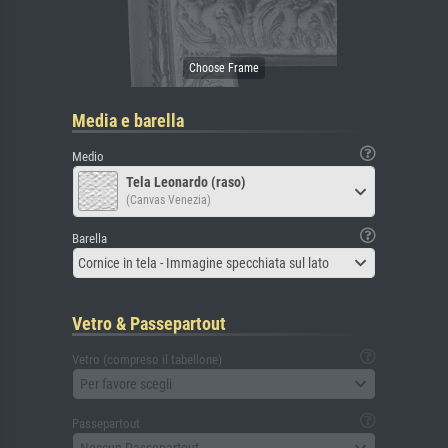
Media e barella
Medio
Tela Leonardo (raso)
(Canvas Venezia)
Barella
Cornice in tela - Immagine specchiata sul lato
Vetro & Passepartout
Vetro (compreso il tabellone)
Per favore scegli
Passepartout
Nessun Passepartout