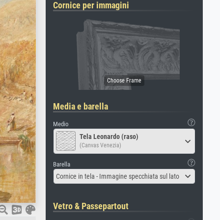
Cornice per immagini
Media e barella
Medio
Tela Leonardo (raso)
(Canvas Venezia)
Barella
Cornice in tela - Immagine specchiata sul lato
Vetro & Passepartout