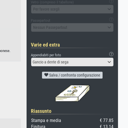
Vetro (compreso il tabellone)
Per favore scegli
Passepartout
Nessun Passepartout
Varie ed extra
pponese.
Appendiabiti per foto
Gancio a dente di sega
Salva / confronta configurazione
Riassunto
Stampa e media
€ 77.85
Finitura
€ 13.14