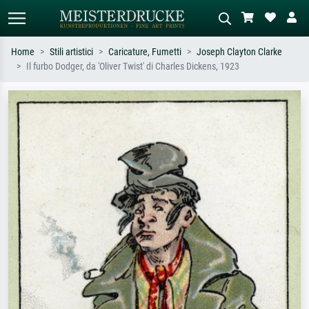
Home
Stili artistici
Caricature, Fumetti
Joseph Clayton Clarke
Il furbo Dodger, da 'Oliver Twist' di Charles Dickens, 1923
Ricerca standard
Ricerca immagini AI
Cerca per artista, titolo o stile – es.
Descrivi la scena – es. prato verde,
Monet, Notte stellata,
astratto con molto rosso, dipinto a
Impressionismo, onda di Hokusai,
olio scuro, nudo in piedi vicino a un
nudo.
albero.