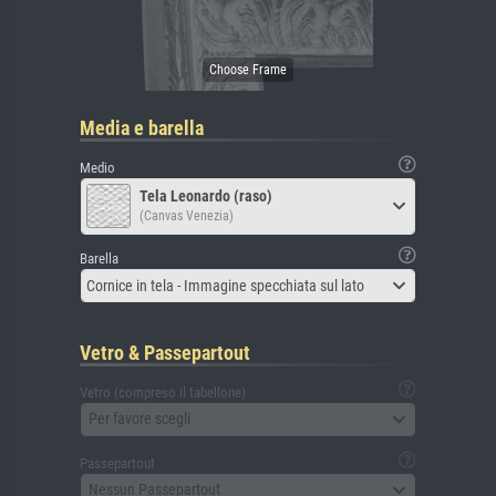
Media e barella
Medio
Tela Leonardo (raso)
(Canvas Venezia)
Barella
Cornice in tela - Immagine specchiata sul lato
Vetro & Passepartout
Vetro (compreso il tabellone)
Per favore scegli
Passepartout
Nessun Passepartout