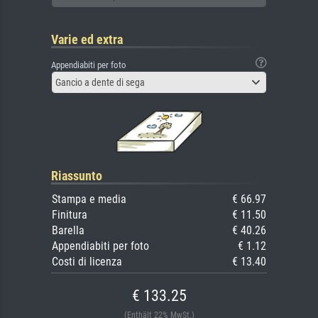
Varie ed extra
Appendiabiti per foto
Gancio a dente di sega
Riassunto
Stampa e media
€ 66.97
Finitura
€ 11.50
Barella
€ 40.26
Appendiabiti per foto
€ 1.12
Costi di licenza
€ 13.40
€ 133.25
(Enthält 22% MwSt.)