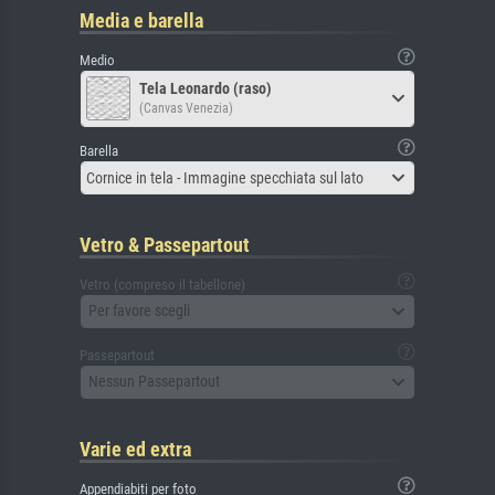
Media e barella
Medio
Tela Leonardo (raso)
(Canvas Venezia)
Barella
Cornice in tela - Immagine specchiata sul lato
Vetro & Passepartout
Vetro (compreso il tabellone)
Per favore scegli
Passepartout
Nessun Passepartout
Varie ed extra
Appendiabiti per foto