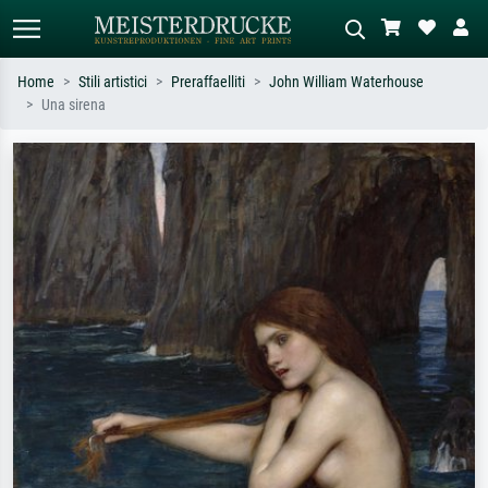
Home
Stili artistici
Preraffaelliti
John William Waterhouse
Una sirena
Ricerca standard
Ricerca immagini AI
Cerca per artista, titolo o stile – es.
Descrivi la scena – es. prato verde,
Monet, Notte stellata,
astratto con molto rosso, dipinto a
Impressionismo, onda di Hokusai,
olio scuro, nudo in piedi vicino a un
nudo.
albero.