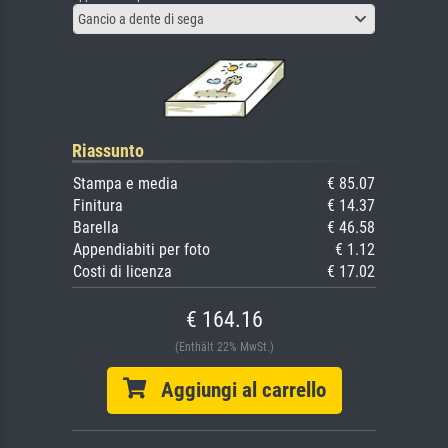
Gancio a dente di sega
Riassunto
Stampa e media
€ 85.07
Finitura
€ 14.37
Barella
€ 46.58
Appendiabiti per foto
€ 1.12
Costi di licenza
€ 17.02
€ 164.16
(Enthält 22% MwSt.)
Aggiungi al carrello