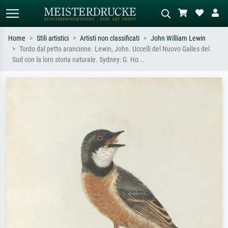
Home
Stili artistici
Artisti non classificati
John William Lewin
Tordo dal petto arancione. Lewin, John. Uccelli del Nuovo Galles del
Ricerca standard
Ricerca immagini AI
Sud con la loro storia naturale. Sydney: G. Ho...
Cerca per artista, titolo o stile – es.
Descrivi la scena – es. prato verde,
Monet, Notte stellata,
astratto con molto rosso, dipinto a
Impressionismo, onda di Hokusai,
olio scuro, nudo in piedi vicino a un
nudo.
albero.