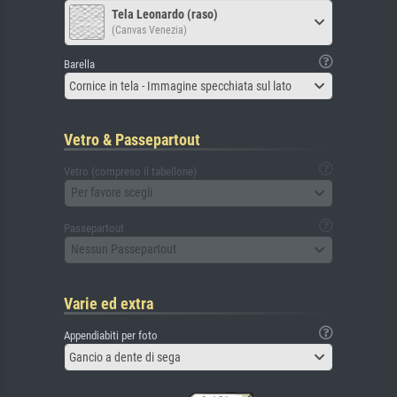
Tela Leonardo (raso)
(Canvas Venezia)
Barella
Cornice in tela - Immagine specchiata sul lato
Vetro & Passepartout
Vetro (compreso il tabellone)
Per favore scegli
Passepartout
Nessun Passepartout
Varie ed extra
Appendiabiti per foto
Gancio a dente di sega