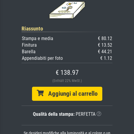
Riassunto
Stampa e media
€ 80.12
Finitura
€ 13.52
Barella
€ 44.21
Appendiabiti per foto
€ 1.12
€ 138.97
(Enthält 22% MwSt.)
Aggiungi al carrello
Qualità della stampa:
PERFETTA
Se desideri modifiche alla luminosità e al colore o un