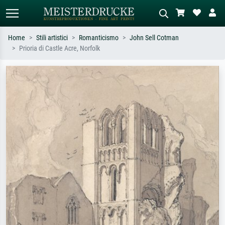
Home
Stili artistici
Romanticismo
John Sell Cotman
Prioria di Castle Acre, Norfolk
Ricerca standard
Ricerca immagini AI
Cerca per artista, titolo o stile – es.
Descrivi la scena – es. prato verde,
Monet, Notte stellata,
astratto con molto rosso, dipinto a
Impressionismo, onda di Hokusai,
olio scuro, nudo in piedi vicino a un
nudo.
albero.