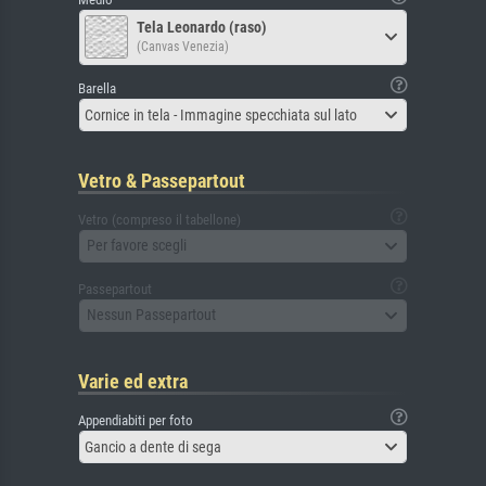
Tela Leonardo (raso)
(Canvas Venezia)
Barella
Cornice in tela - Immagine specchiata sul lato
Vetro & Passepartout
Vetro (compreso il tabellone)
Per favore scegli
Passepartout
Nessun Passepartout
Varie ed extra
Appendiabiti per foto
Gancio a dente di sega