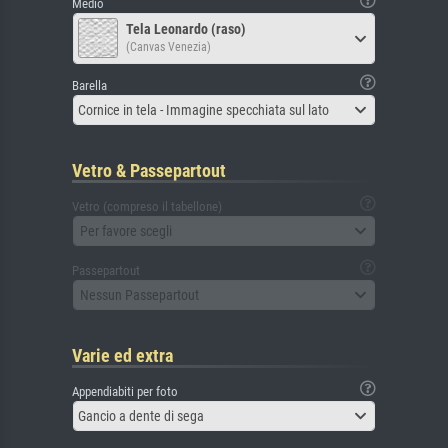
Medio
Tela Leonardo (raso)
(Canvas Venezia)
Barella
Cornice in tela - Immagine specchiata sul lato
Vetro & Passepartout
Vetro (compreso il tabellone)
Per favore scegli
Passepartout
Nessun Passepartout
Varie ed extra
Appendiabiti per foto
Gancio a dente di sega