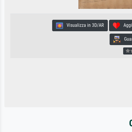
Visualizza in 3D/AR
Aggiun
Guard