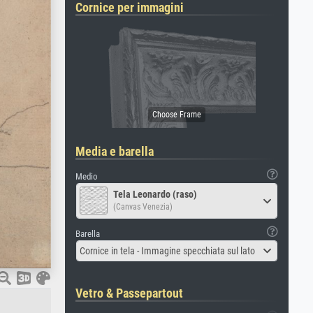
Cornice per immagini
Media e barella
Medio
Tela Leonardo (raso)
(Canvas Venezia)
Barella
Cornice in tela - Immagine specchiata sul lato
Vetro & Passepartout