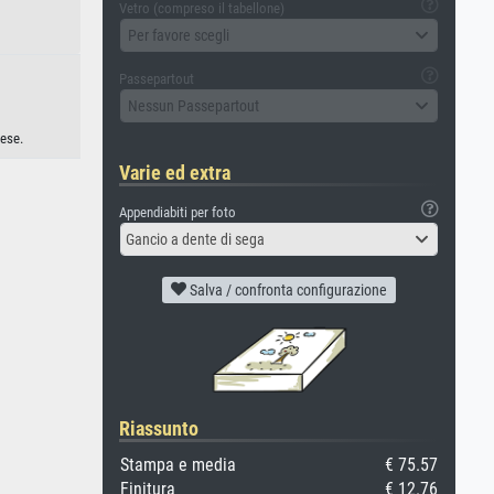
Vetro (compreso il tabellone)
Per favore scegli
Passepartout
Nessun Passepartout
nese.
Varie ed extra
Appendiabiti per foto
Gancio a dente di sega
Salva / confronta configurazione
Riassunto
Stampa e media
€ 75.57
Finitura
€ 12.76