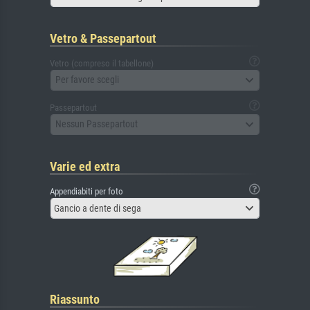
Vetro & Passepartout
Vetro (compreso il tabellone)
Per favore scegli
Passepartout
Nessun Passepartout
Varie ed extra
Appendiabiti per foto
Gancio a dente di sega
Riassunto