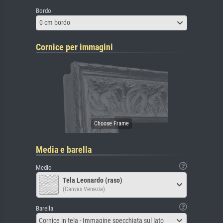
Bordo
0 cm bordo
Cornice per immagini
Media e barella
Medio
Tela Leonardo (raso)
(Canvas Venezia)
Barella
Cornice in tela - Immagine specchiata sul lato