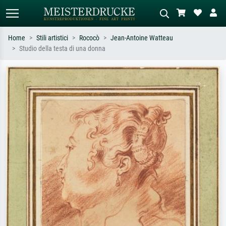
Home
Stili artistici
Rococò
Jean-Antoine Watteau
Studio della testa di una donna
Ricerca standard
Ricerca immagini AI
Cerca per artista, titolo o stile – es.
Descrivi la scena – es. prato verde,
Monet, Notte stellata,
astratto con molto rosso, dipinto a
Impressionismo, onda di Hokusai,
olio scuro, nudo in piedi vicino a un
nudo.
albero.