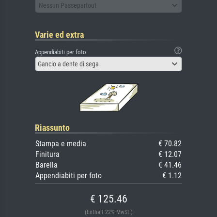
Nessun Passepartout
Varie ed extra
Appendiabiti per foto
Gancio a dente di sega
Riassunto
Stampa e media
€ 70.82
Finitura
€ 12.07
Barella
€ 41.46
Appendiabiti per foto
€ 1.12
€ 125.46
(Enthält 22% MwSt.)