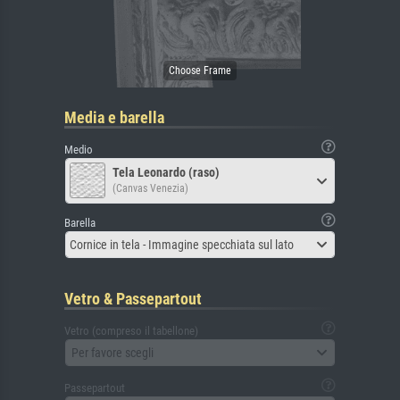
Media e barella
Medio
Tela Leonardo (raso)
(Canvas Venezia)
Barella
Cornice in tela - Immagine specchiata sul lato
Vetro & Passepartout
Vetro (compreso il tabellone)
Per favore scegli
Passepartout