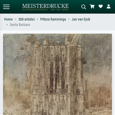
Home
Stili artistici
Pittura fiamminga
Jan van Eyck
Santa Barbara
Ricerca standard
Ricerca immagini AI
Cerca per artista, titolo o stile – es.
Descrivi la scena – es. prato verde,
Monet, Notte stellata,
astratto con molto rosso, dipinto a
Impressionismo, onda di Hokusai,
olio scuro, nudo in piedi vicino a un
nudo.
albero.