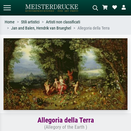
Home
Stili artistici
Artisti non classificati
Jan and Balen, Hendrik van Brueghel
Allegoria della Terra
Ricerca standard
Ricerca immagini AI
Cerca per artista, titolo o stile – es.
Descrivi la scena – es. prato verde,
Monet, Notte stellata,
astratto con molto rosso, dipinto a
Impressionismo, onda di Hokusai,
olio scuro, nudo in piedi vicino a un
nudo.
albero.
Allegoria della Terra
(Allegory of the Earth )