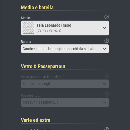
Media e barella
Medio
Tela Leonardo (raso)
(Canvas Venezia)
Barella
Cornice in tela - Immagine specchiata sul lato
Vetro & Passepartout
Vetro (compreso il tabellone)
Per favore scegli
Passepartout
Nessun Passepartout
Varie ed extra