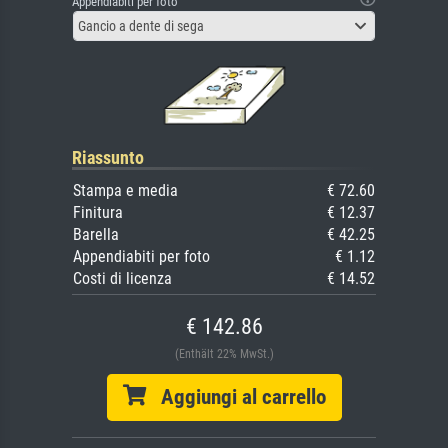
Appendiabiti per foto
Gancio a dente di sega
Riassunto
Stampa e media
€ 72.60
Finitura
€ 12.37
Barella
€ 42.25
Appendiabiti per foto
€ 1.12
Costi di licenza
€ 14.52
€ 142.86
(Enthält 22% MwSt.)
Aggiungi al carrello