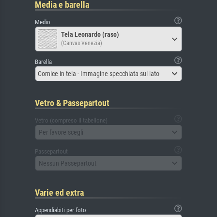
Media e barella
Medio
Tela Leonardo (raso)
(Canvas Venezia)
Barella
Cornice in tela - Immagine specchiata sul lato
Vetro & Passepartout
Vetro (compreso il tabellone)
Per favore scegli
Passepartout
Nessun Passepartout
Varie ed extra
Appendiabiti per foto