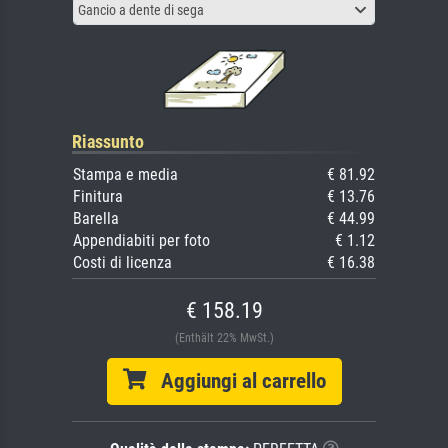
Gancio a dente di sega
Riassunto
Stampa e media
€ 81.92
Finitura
€ 13.76
Barella
€ 44.99
Appendiabiti per foto
€ 1.12
Costi di licenza
€ 16.38
€ 158.19
(Enthält 22% MwSt.)
Aggiungi al carrello