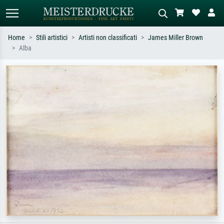
Home
Stili artistici
Artisti non classificati
James Miller Brown
Alba
Ricerca standard
Ricerca immagini AI
Cerca per artista, titolo o stile – es.
Descrivi la scena – es. prato verde,
Monet, Notte stellata,
astratto con molto rosso, dipinto a
Impressionismo, onda di Hokusai,
olio scuro, nudo in piedi vicino a un
nudo.
albero.