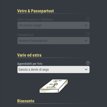
Vetro & Passepartout
Vetro (compreso il tabellone)
Per favore scegli
Passepartout
Nessun Passepartout
Varie ed extra
Appendiabiti per foto
Gancio a dente di sega
Riassunto