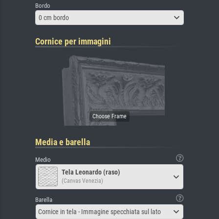
Bordo
0 cm bordo
Cornice per immagini
Media e barella
Medio
Tela Leonardo (raso)
(Canvas Venezia)
Barella
Cornice in tela - Immagine specchiata sul lato