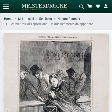
Home
Stili artistici
Realismo
Honoré Daumier
Schizzi presi all'Esposizione - Un miglioramento da apportare
Ricerca standard
Ricerca immagini AI
Cerca per artista, titolo o stile – es.
Descrivi la scena – es. prato verde,
Monet, Notte stellata,
astratto con molto rosso, dipinto a
Impressionismo, onda di Hokusai,
olio scuro, nudo in piedi vicino a un
nudo.
albero.