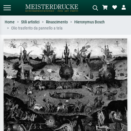
Home
Stili artistici
Rinascimento
Hieronymus Bosch
Olio trasferito da pannello a tela
Ricerca standard
Ricerca immagini AI
Cerca per artista, titolo o stile – es.
Descrivi la scena – es. prato verde,
Monet, Notte stellata,
astratto con molto rosso, dipinto a
Impressionismo, onda di Hokusai,
olio scuro, nudo in piedi vicino a un
nudo.
albero.