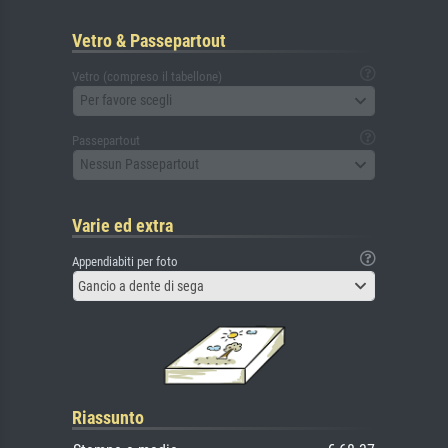
Vetro & Passepartout
Vetro (compreso il tabellone)
Per favore scegli
Passepartout
Nessun Passepartout
Varie ed extra
Appendiabiti per foto
Gancio a dente di sega
Riassunto