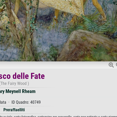
sco delle Fate
(The Fairy Wood )
ry Meynell Rheam
data · ID Quadro: 40749
Preraffaelliti
e su tela, carta fotografica, cartoncino per acquerello, carta non patinata o carta giapp