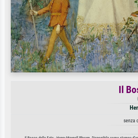
Il Bo
Hen
senza 
Il Bosco delle Fate · Henry Meynell Rheam. Disponibile come stampa d'art