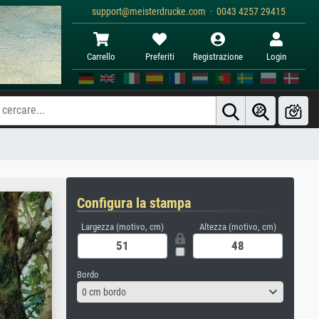
support@meisterdrucke.com · 0043 4257 29415
Carrello
Preferiti
Registrazione
Login
Configura la stampa
Largezza (motivo, cm)
Altezza (motivo, cm)
Bordo
0 cm bordo