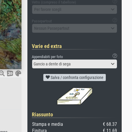
Vetro (compreso il tabellone)
Per favore scegli
Passepartout
Nessun Passepartout
Varie ed extra
Appendiabiti per foto
Gancio a dente di sega
Salva / confronta configurazione
Riassunto
Stampa e media
€ 68.37
Finitura
€ 11.69
onese.