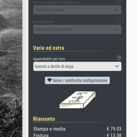
Vetro (compreso il tabellone)
Per favore scegli
Passepartout
Nessun Passepartout
Varie ed extra
Appendiabiti per foto
Gancio a dente di sega
Salva / confronta configurazione
Riassunto
Stampa e media
€ 79.03
Finitura
€ 13.38