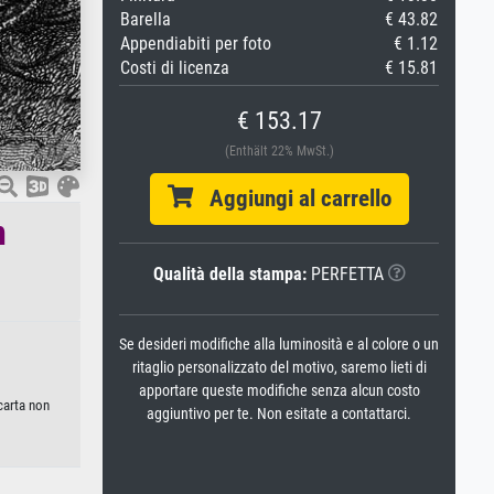
Barella
€ 43.82
Appendiabiti per foto
€ 1.12
Costi di licenza
€ 15.81
€ 153.17
(Enthält 22% MwSt.)
Aggiungi al carrello
n
Qualità della stampa:
PERFETTA
Se desideri modifiche alla luminosità e al colore o un
ritaglio personalizzato del motivo, saremo lieti di
apportare queste modifiche senza alcun costo
carta non
aggiuntivo per te. Non esitate a contattarci.