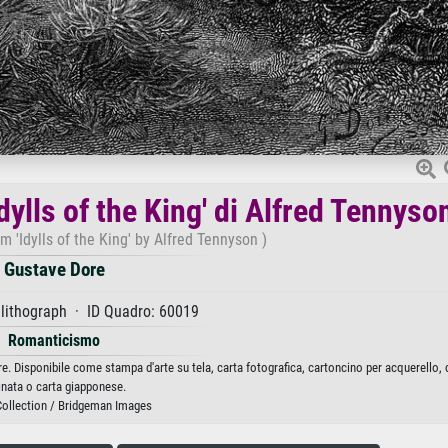
dylls of the King' di Alfred Tennyso
om 'Idylls of the King' by Alfred Tennyson )
Gustave Dore
lithograph · ID Quadro: 60019
Romanticismo
ore. Disponibile come stampa d'arte su tela, carta fotografica, cartoncino per acquerello, 
inata o carta giapponese.
Collection / Bridgeman Images