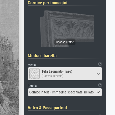
Cornice per immagini
Media e barella
Medio
Tela Leonardo (raso)
(Canvas Venezia)
Barella
Cornice in tela - Immagine specchiata sul lato
Vetro & Passepartout