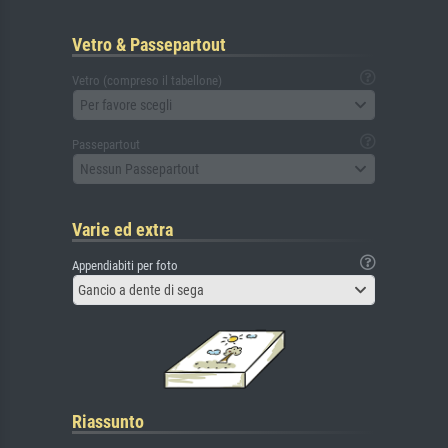
Vetro & Passepartout
Vetro (compreso il tabellone)
Per favore scegli
Passepartout
Nessun Passepartout
Varie ed extra
Appendiabiti per foto
Gancio a dente di sega
Riassunto