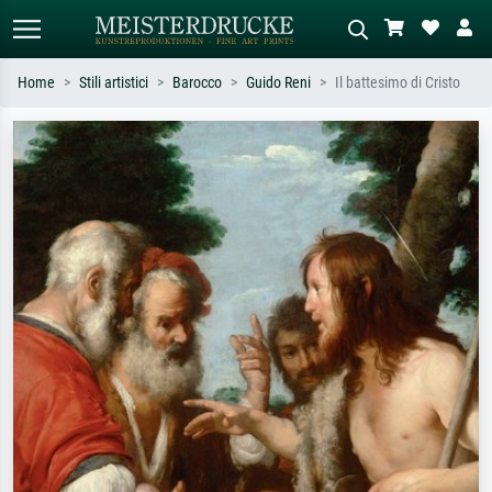
Home
Stili artistici
Barocco
Guido Reni
Il battesimo di Cristo
Ricerca standard
Ricerca immagini AI
Cerca per artista, titolo o stile – es.
Descrivi la scena – es. prato verde,
Monet, Notte stellata,
astratto con molto rosso, dipinto a
Impressionismo, onda di Hokusai,
olio scuro, nudo in piedi vicino a un
nudo.
albero.