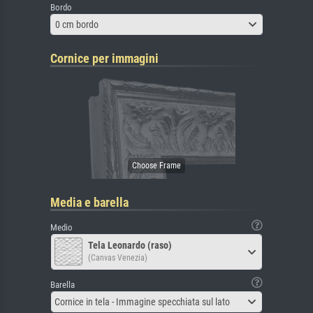
Bordo
0 cm bordo
Cornice per immagini
Media e barella
Medio
Tela Leonardo (raso)
(Canvas Venezia)
Barella
Cornice in tela - Immagine specchiata sul lato