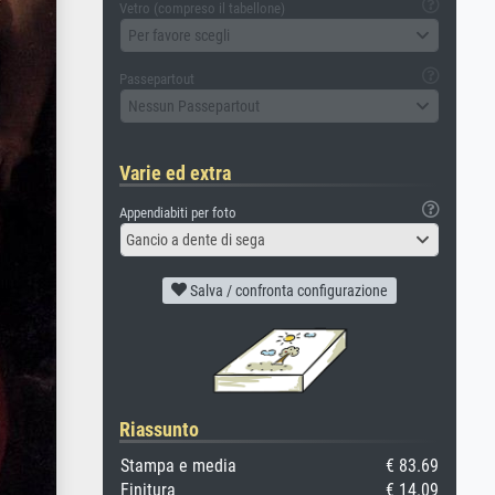
Vetro (compreso il tabellone)
Per favore scegli
Passepartout
Nessun Passepartout
Varie ed extra
Appendiabiti per foto
Gancio a dente di sega
Salva / confronta configurazione
Riassunto
Stampa e media
€ 83.69
Finitura
€ 14.09