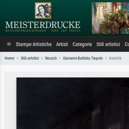
Stampe Artistiche
Artisti
Categorie
Stili artistici
Co
Home
Stili artistici
Rococò
Giovanni-Battista Tiepolo
Natività