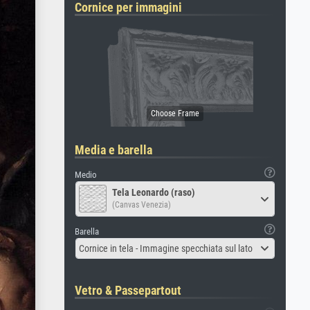
Cornice per immagini
Media e barella
Medio
Tela Leonardo (raso)
(Canvas Venezia)
Barella
Cornice in tela - Immagine specchiata sul lato
Vetro & Passepartout