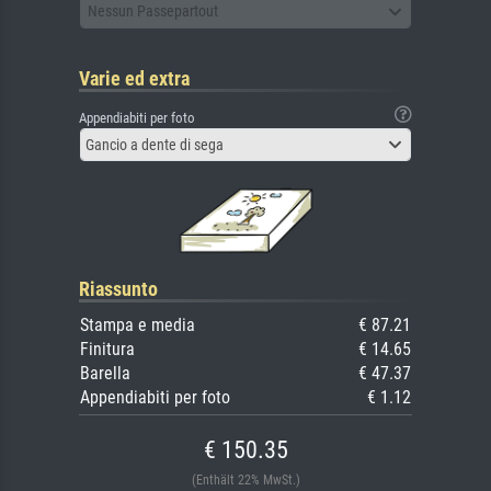
Nessun Passepartout
Varie ed extra
Appendiabiti per foto
Gancio a dente di sega
Riassunto
Stampa e media
€ 87.21
Finitura
€ 14.65
Barella
€ 47.37
Appendiabiti per foto
€ 1.12
€ 150.35
(Enthält 22% MwSt.)