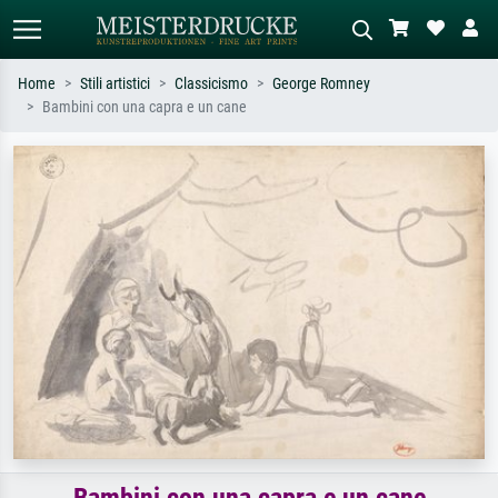
Home
Stili artistici
Classicismo
George Romney
Bambini con una capra e un cane
Ricerca standard
Ricerca immagini AI
Cerca per artista, titolo o stile – es.
Descrivi la scena – es. prato verde,
Monet, Notte stellata,
astratto con molto rosso, dipinto a
Impressionismo, onda di Hokusai,
olio scuro, nudo in piedi vicino a un
nudo.
albero.
Bambini con una capra e un cane