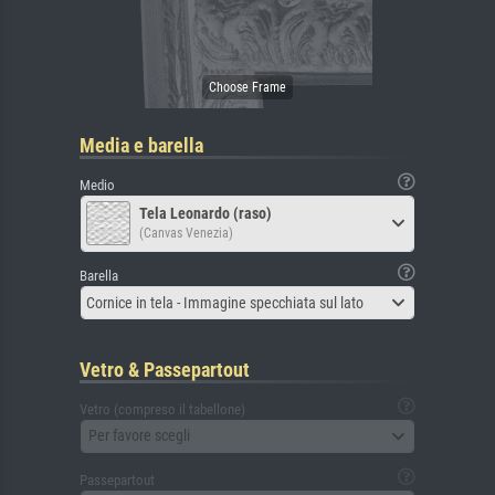
Media e barella
Medio
Tela Leonardo (raso)
(Canvas Venezia)
Barella
Cornice in tela - Immagine specchiata sul lato
Vetro & Passepartout
Vetro (compreso il tabellone)
Per favore scegli
Passepartout